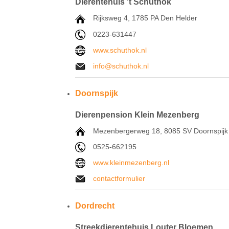
Dierentehuis 't Schuthok
Rijksweg 4, 1785 PA Den Helder
0223-631447
www.schuthok.nl
info@schuthok.nl
Doornspijk
Dierenpension Klein Mezenberg
Mezenbergerweg 18, 8085 SV Doornspij
0525-662195
www.kleinmezenberg.nl
contactformulier
Dordrecht
Streekdierentehuis Louter Bloemen