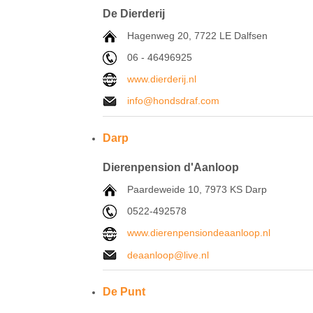
De Dierderij
Hagenweg 20, 7722 LE Dalfsen
06 - 46496925
www.dierderij.nl
info@hondsdraf.com
Darp
Dierenpension d'Aanloop
Paardeweide 10, 7973 KS Darp
0522-492578
www.dierenpensiondeaanloop.nl
deaanloop@live.nl
De Punt