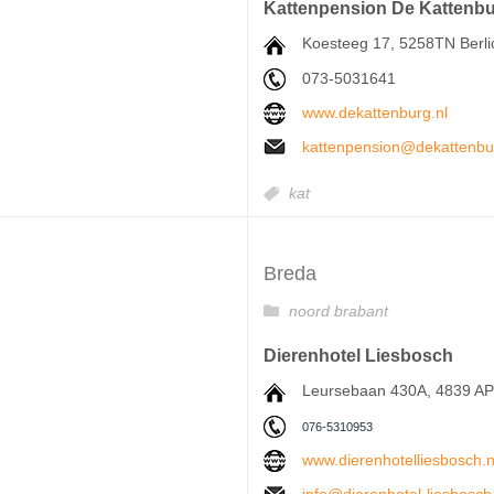
Kattenpension De Kattenb
Koesteeg 17, 5258TN Berl
073-5031641
www.dekattenburg.nl
kattenpension@dekattenbu
kat
Breda
noord brabant
Dierenhotel Liesbosch
Leursebaan 430A, 4839 AP
076-5310953
www.dierenhotelliesbosch.n