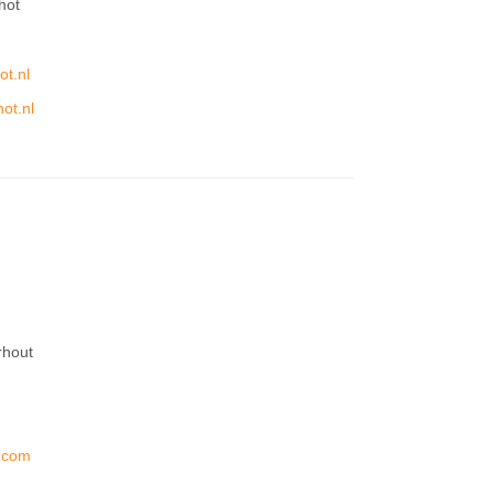
hot
t.nl
ot.nl
rhout
m
.com