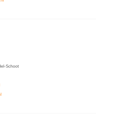
.nl
del-Schoot
l
l