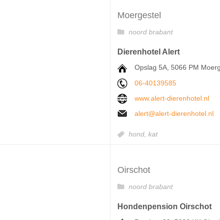
Moergestel
noord brabant
Dierenhotel Alert
Opslag 5A, 5066 PM Moerg
06-40139585
www.alert-dierenhotel.nl
alert@alert-dierenhotel.nl
hond,
kat
Oirschot
noord brabant
Hondenpension Oirschot