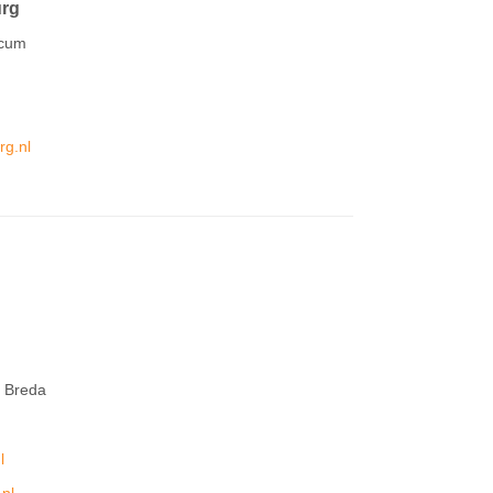
urg
icum
rg.nl
 Breda
l