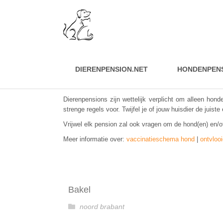
DIERENPENSION.NET
HONDENPEN
Dierenpensions zijn wettelijk verplicht om alleen hon
strenge regels voor.
Twijfel je of jouw huisdier de juis
Vrijwel elk pension zal ook vragen om de hond(en) en/of 
Meer informatie over:
vaccinatieschema hond
|
ontvloo
Bakel
noord brabant