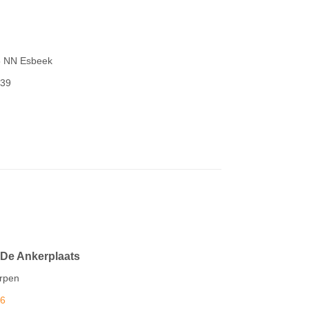
5 NN Esbeek
139
De Ankerplaats
erpen
26