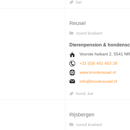
kat
Reusel
noord brabant
Dierenpension & hondens
Voorste heikant 2, 5541 N
+31 (0)6 401 453 28
www.knookreusel.nl
info@knookreusel.nl
hond,
kat
Rijsbergen
noord brabant