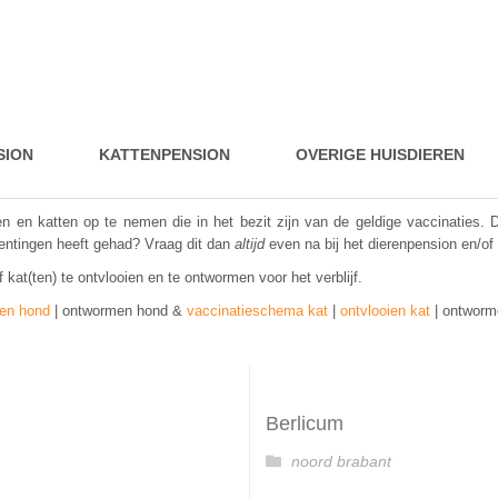
SION
KATTENPENSION
OVERIGE HUISDIEREN
den en katten op te nemen die in het bezit zijn van de geldige vaccinaties.
te entingen heeft gehad? Vraag dit dan
altijd
even na bij het dierenpension en/of
kat(ten) te ontvlooien en te ontwormen voor het verblijf.
ien hond
| ontwormen hond &
vaccinatieschema kat
|
ontvlooien kat
| ontworm
Berlicum
noord brabant