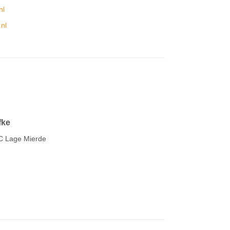
nl
nl
fke
BC Lage Mierde