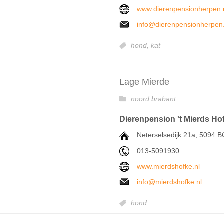
www.dierenpensionherpen.
info@dierenpensionherpen.
hond,
kat
Lage Mierde
noord brabant
Dierenpension 't Mierds Ho
Neterselsedijk 21a, 5094 
013-5091930
www.mierdshofke.nl
info@mierdshofke.nl
hond