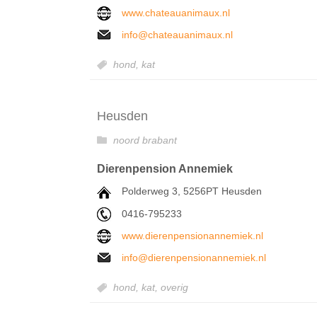
www.chateauanimaux.nl
info@chateauanimaux.nl
hond,
kat
Heusden
noord brabant
Dierenpension Annemiek
Polderweg 3, 5256PT Heusden
0416-795233
www.dierenpensionannemiek.nl
info@dierenpensionannemiek.nl
hond,
kat,
overig