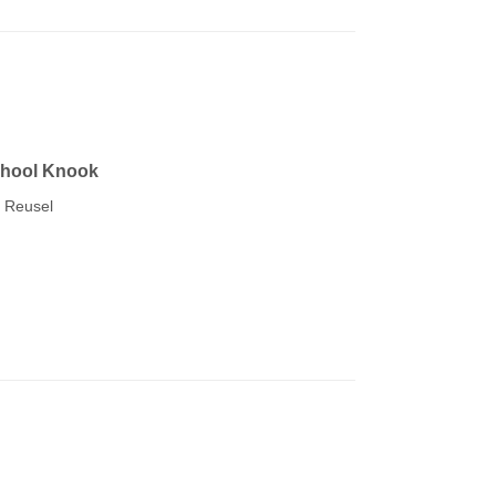
chool Knook
R Reusel