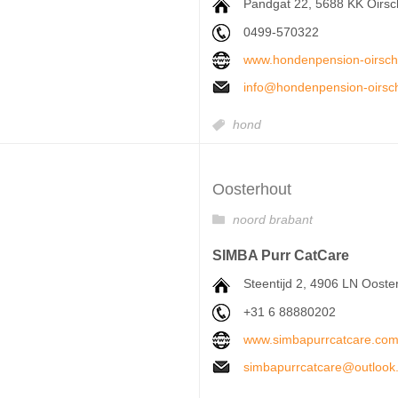
Pandgat 22, 5688 KK Oirsc
0499-570322
www.hondenpension-oirscho
info@hondenpension-oirsch
hond
Oosterhout
noord brabant
SIMBA Purr CatCare
Steentijd 2, 4906 LN Ooste
+31 6 88880202
www.simbapurrcatcare.co
simbapurrcatcare@outlook