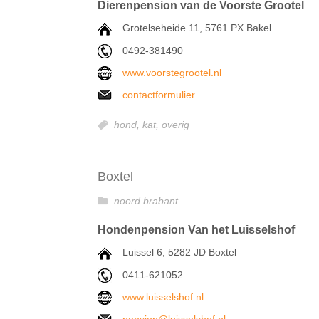
Dierenpension van de Voorste Grootel
Grotelseheide 11, 5761 PX Bakel
0492-381490
www.voorstegrootel.nl
contactformulier
hond,
kat,
overig
Boxtel
noord brabant
Hondenpension Van het Luisselshof
Luissel 6, 5282 JD Boxtel
0411-621052
www.luisselshof.nl