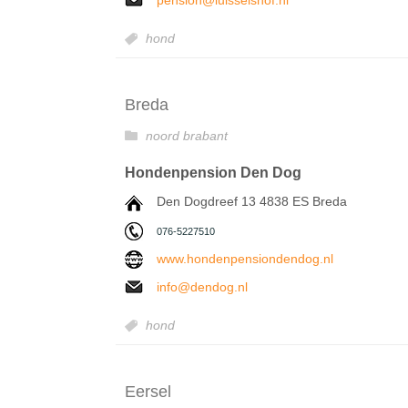
pension@luisselshof.nl
hond
Breda
noord brabant
Hondenpension Den Dog
Den Dogdreef 13 4838 ES Breda
076-5227510
www.hondenpensiondendog.nl
info@dendog.nl
hond
Eersel