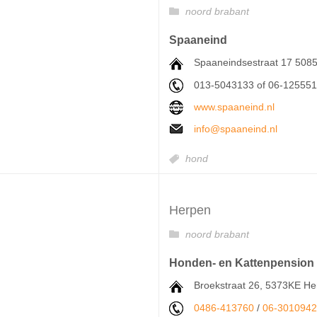
noord brabant
Spaaneind
Spaaneindsestraat 17 508
013-5043133 of 06-12555
www.spaaneind.nl
info@spaaneind.nl
hond
Herpen
noord brabant
Honden- en Kattenpension 
Broekstraat 26, 5373KE H
0486-413760
/
06-301094