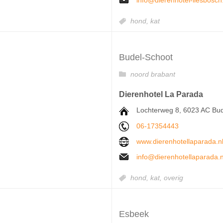
info@dierenhotel-liesbosch
hond,
kat
Budel-Schoot
noord brabant
Dierenhotel La Parada
Lochterweg 8, 6023 AC Bu
06-17354443
www.dierenhotellaparada.n
info@dierenhotellaparada.n
hond,
kat,
overig
Esbeek