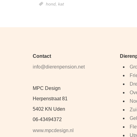
hond,
kat
Contact
Dieren
info@dierenpension.net
Gro
Fri
Dre
MPC Design
Ove
Herpenstraat 81
Noo
5402 KN Uden
Zui
Gel
06-43494372
Fle
www.mpcdesign.nl
Utr